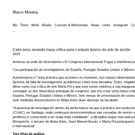
Marco Moreira
Bio
Texts
Work
Books
Courses & Workshops
News
Links
Instagram
Co
_
Catro anos xerando masa crítica para o estudo teórico da arte de acción
2019
Arrincou na sede da Vicerreitoría o IV Congreso Internacional ‘Fugas e Interferencia
Coa participación de investigadores de España, Portugal, Estados Unidos e México
A perfomance é “unha práctica que acontece no momento, nun espazo determinado e 
factores da falta de investigacións académicas sobre esta disciplina. Outro, eng
dirixe xunto coa crítica de arte Marta Pol e que este xoves celebrou a súa inaugur
conseguir un dos obxectivos principais do congreso, que era crear unha masa crític
España, Portugal, Estados Unidos e México. Seis mesas de presentación de comun
este mediodía desenvolveron en Belas Artes dúas alumnas da facultade.
“A ausencia de investigación dentro da performance fai que a práctica non evoluci
(CGAC), en Santiago, onde continuará desenvolvéndose nas xornadas de venres e 
periférico e comezando a ter moita máis visibilidade”, a disciplina segue marcada 
Morquecho, o decano de Belas Artes, Xosé Manuel Buxán, e Marta Pol participaro
e internacional”.
Tres liñas de análise