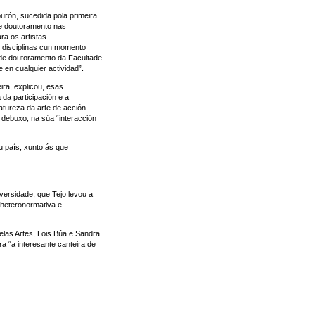
ourón, sucedida pola primeira
de doutoramento nas
ra os artistas
s disciplinas cun momento
 de doutoramento da Facultade
 en cualquier actividad”.
ira, explicou, esas
 da participación e a
tureza da arte de acción
 debuxo, na súa “interacción
 país, xunto ás que
ersidade, que Tejo levou a
 heteronormativa e
elas Artes, Lois Búa e Sandra
a “a interesante canteira de