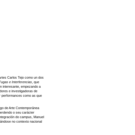
Artes Carlos Tejo como un dos
Fugas e Interferencias
, que
ión interesante, empezando a
adores e investigadoras de
or performances como as que
alego de Arte Contemporánea
perdendo o seu carácter
 Integración do campus, Manuel
icándose no contexto nacional