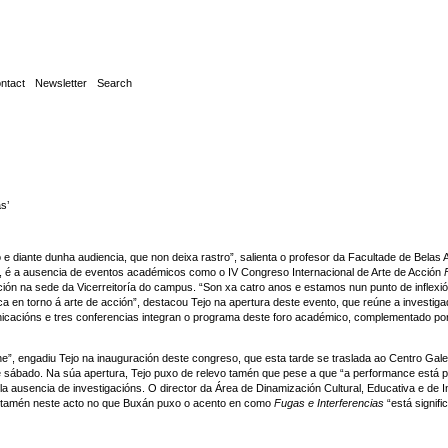
ntact
Newsletter
Search
s’
diante dunha audiencia, que non deixa rastro”, salienta o profesor da Facultade de Belas 
ade, é a ausencia de eventos académicos como o
IV Congreso Internacional de Arte de Acción
ación na sede da Vicerreitoría do campus. “Son xa catro anos e estamos nun punto de inflex
a en torno á arte de acción”, destacou Tejo na apertura deste evento, que reúne a investig
icacións e tres conferencias integran o programa deste foro académico, complementado p
one”, engadiu Tejo na inauguración deste congreso, que esta tarde se traslada ao Centro G
sábado. Na súa apertura, Tejo puxo de relevo tamén que pese a que “a performance está 
pola ausencia de investigacións. O director da Área de Dinamización Cultural, Educativa e de
n tamén neste acto no que Buxán puxo o acento en como
Fugas e Interferencias
“está signif