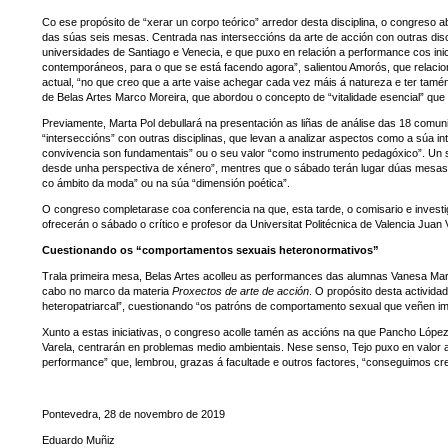
Co ese propósito de “xerar un corpo teórico” arredor desta disciplina, o congreso a
das súas seis mesas. Centrada nas interseccións da arte de acción con outras dis
universidades de Santiago e Venecia, e que puxo en relación a performance cos ini
contemporáneos, para o que se está facendo agora”, salientou Amorós, que relaciono
actual, “no que creo que a arte vaise achegar cada vez máis á natureza e ter tam
de Belas Artes Marco Moreira, que abordou o concepto de “vitalidade esencial” que d
Previamente, Marta Pol debullará na presentación as liñas de análise das 18 comunic
“interseccións” con outras disciplinas, que levan a analizar aspectos como a súa in
convivencia son fundamentais” ou o seu valor “como instrumento pedagóxico”. Un 
desde unha perspectiva de xénero”, mentres que o sábado terán lugar dúas mesas de 
co ámbito da moda” ou na súa “dimensión poética”.
O congreso completarase coa conferencia na que, esta tarde, o comisario e inve
ofrecerán o sábado o crítico e profesor da Universitat Politécnica de Valencia Juan 
Cuestionando os “comportamentos sexuais heteronormativos”
Trala primeira mesa, Belas Artes acolleu as performances das alumnas Vanesa Mar
cabo no marco da materia
Proxectos de arte de acción
. O propósito desta activida
heteropatriarcal”, cuestionando “os patróns de comportamento sexual que veñen i
Xunto a estas iniciativas, o congreso acolle tamén as accións na que Pancho López
Varela, centrarán en problemas medio ambientais. Nese senso, Tejo puxo en valor 
performance” que, lembrou, grazas á facultade e outros factores, “conseguimos cr
Pontevedra, 28 de novembro de 2019
Eduardo Muñiz