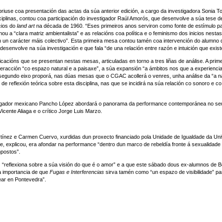
briuse coa presentación das actas da súa anterior edición, a cargo da investigadora Sonia T
ciplinas, contou coa participación do investigador Raúl Amorós, que desenvolve a súa tese 
cios do
land art
na década de 1960. “Eses primeiros anos serviron como fonte de estímulo pa
u a “clara matriz ambientalista” e as relacións coa política e o feminismo dos inicios nesta
én un carácter máis colectivo”. Esta primeira mesa contou tamén coa intervención do alumno
esenvolve na súa investigación e que fala “de una relación entre razón e intuición que existe
acións que se presentan nestas mesas, articuladas en torno a tres liñas de análise. A prime
teracción “co espazo natural e a paisaxe”, a súa expansión “a ámbitos nos que a experiencia
segundo eixo proporá, nas dúas mesas que o CGAC acollerá o venres, unha análise da “a na
reflexión teórica sobre esta disciplina, nas que se incidirá na súa relación co sonoro e co
stigador mexicano Pancho López abordará o panorama da performance contemporánea no seu
Vicente Aliaga e o crítico Jorge Luis Marzo.
tínez e Carmen Cuervo, xurdidas dun proxecto financiado pola Unidade de Igualdade da Univ
de, explicou, era afondar na performance “dentro dun marco de rebeldía fronte á sexualidade
mpostos”.
 “reflexiona sobre a súa visión do que é o amor” e a que este sábado dous ex-alumnos de B
a importancia de que
Fugas e Interferencias
sirva tamén como “un espazo de visibilidade” par
ear en Pontevedra”.